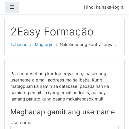
Lumaktaw patungo sa pangunahing nilalaman
Side panel
Hindi ka naka-login.
2Easy Formação
Tahanan
Maglogin
Nakalimutang kontrasenyas
Para mareset ang kontrasenyas mo, ipasok ang
username o email address mo sa ibaba. Kung
matagpuan ka namin sa database, padadalhan ka
namin ng email sa iyong email address, na may
lamang panuto kung paano makakapasok muli.
Maghanap gamit ang username
Username